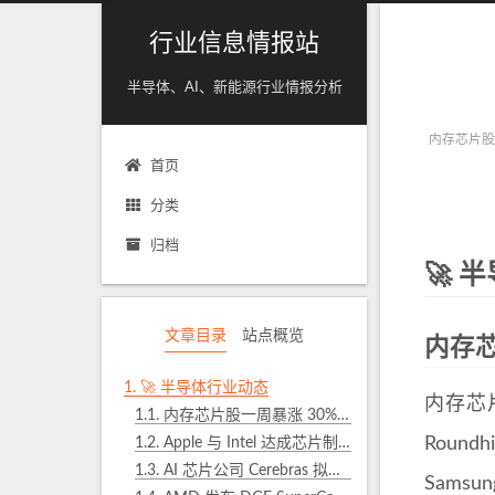
行业信息情报站
半导体、AI、新能源行业情报分析
内存芯片股一周
首页
分类
归档
🚀 
文章目录
站点概览
内存芯
1.
🚀 半导体行业动态
内存芯
1.1.
内存芯片股一周暴涨 30%，分析师称”超级周期”已至
Roun
1.2.
Apple 与 Intel 达成芯片制造初步协议，WSJ 披露
1.3.
AI 芯片公司 Cerebras 拟将 IPO 价格区间上调至 $150-$160
Sams