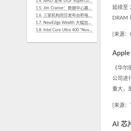
1.4.
AMD 发布 DGF SuperCompression 技术，GPU 几何存储缩减 22%
延续至 
1.5.
Jim Cramer：数据中心赢家仍未 Late，内存超级周期行情可持续
1.6.
三家机构同日发布台积电深度分析：44.5% 净利率，AI 硬件赛道最强
DRAM
1.7.
NewEdge Wealth 大幅加仓台积电 7.1%，Firetrail 同时披露持仓
1.8.
Intel Core Ultra 400 “Nova Lake-S” 规格曝光：最高 52 核心，DDR5-8000 支持
[来源：
App
《华尔街
公司进
重大，
[来源：Th
AI 芯