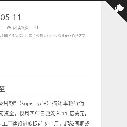
5-11
阅读次数：
11
芯片制造初步协议；AI 芯片公司 Cerebras 拟将 IPO 价格区间上
至
”（supercycle）描述本轮行情。
0 亿美元资金，仅周四单日便流入 11 亿美元。
fab 工厂建设进度提前 6 个月，超级周期或