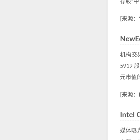
荐股”
[来源：Ya
NewE
机构交易
5919 
元市值
[来源：M
Inte
媒体曝光 