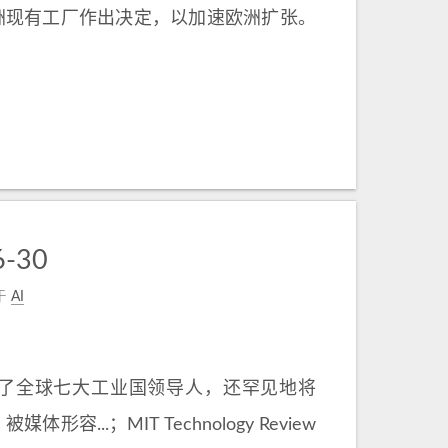
将就收购欧洲现有工厂作出决定，以加速欧洲扩张。
-30
于
AI
邀请了全球七大工业国领导人，还罕见地将
被媒体形容...；MIT Technology Review