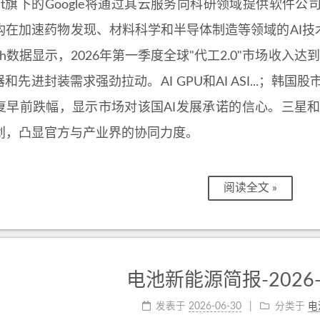
abet旗下的Google将通过其云服务向科研领域提供软件公司
在加速药物发现、材料科学和半导体制造等领域的AI技术获取渠道。S
arch数据显示，2026年第一季度全球"代工2.0"市场收入
器和先进封装需求强劲拉动。AI GPU和AI ASI...；
复早前跌幅，显示市场对该国AI发展承诺的信心。三星和
划，凸显官方与产业界的协同力度。
阅读全文 »
电池新能源简报-2026-0
发表于
2026-06-30
分类于
电