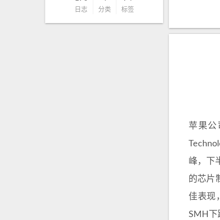
日志
分类
标签
苹果公
Techn
峰，下半
的芯片制
佳表现，
SMH下跌