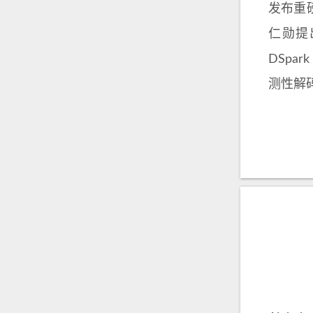
发布重磅
仁勋提
DSpar
测性解码