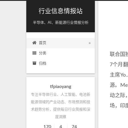
行业信息情报站
半导体、AI、新能源行业情报分析
首页
分类
联合国
归档
7个月
主席Yo
源。Me
tfpiaoyang
专注半导体行业、人工智能、电池新
动之际
能源领域的产业动态、市场预测和技
场，印
术趋势分析，提供每日行业简报和深
度洞察
170
4
74