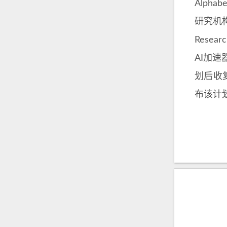
Alph
研究机构
Rese
AI加速
划后收
布该计