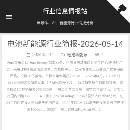
行业信息情报站
半导体、AI、新能源行业情报分析
电池新能源行业简报-2026-05-14
2026-05-14
电池新能源
4
Ford宣布启动"Ford Energy"储能业务，利用肯塔基州原计划生产EV电池的厂
房，采用LFP棱柱形电池技术，为数据中心、公用事业和工商业客户提供储能
产品。投资20亿美元，目标每年部署超20GW...；2026年4月，BYD出口
135,098辆各类新能源车（含BEV和PHEV），超过特斯拉全球同期销量。特
斯拉Q1全球销量为358,023辆，4月是其季度首月，通常交付量较低。BYD当
月国内销售179,...；CATL旗下子公司Fuding Shidai将投资人民币50亿元，在
24个月内建设大型钠离子电池产能。2025年底CATL钠离子研发累计投资已接
近100亿元，2025年4月正式推出Naxtra品牌。2...