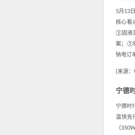
5月13
核心看
②固液
案；③
钠电订单
[来源：
宁德时
宁德时代
温快充行
（350