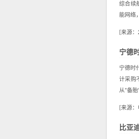
综合续航
能网络，
[来源：
宁德
宁德时
计采购
从”备
[来源
比亚迪