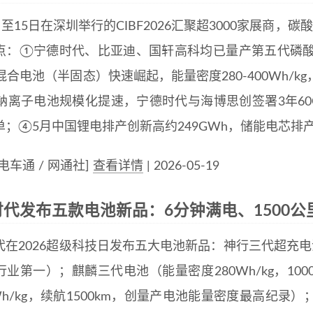
日至15日在深圳举行的CIBF2026汇聚超3000家展商，
点：①宁德时代、比亚迪、国轩高科均已量产第五代磷酸铁
混合电池（半固态）快速崛起，能量密度280-400Wh/
钠离子电池规模化提速，宁德时代与海博思创签署3年60
；④5月中国锂电排产创新高约249GWh，储能电芯排产占
电车通 / 网通社]
查看详情
| 2026-05-19
代发布五款电池新品：6分钟满电、1500公
在2026超级科技日发布五大电池新品：神行三代超充电池（
业第一）；麒麟三代电池（能量密度280Wh/kg，100
Wh/kg，续航1500km，创量产电池能量密度最高纪录