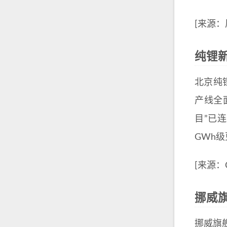
[来源：
纯锂
北京纯
产线全
目”已
GWh
[来源：C
挪威
挪威旗