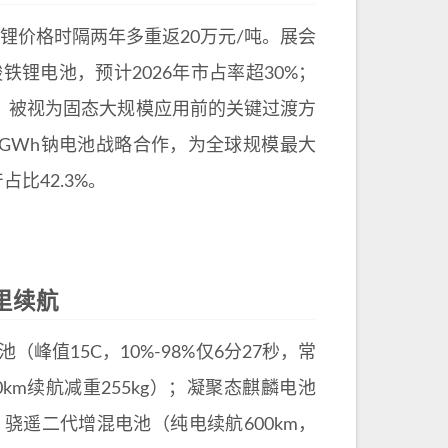
碳酸锂价格时隔两年多重返20万元/吨。展会
锂电池，预计2026年市占率超30%；
kg，被视为固态大规模应用前的关键过渡方
GWh钠电池战略合作，为全球规模最大
比42.3%。
里续航
峰值15C，10%-98%仅6分27秒，常
0km续航减重255kg）；凝聚态麒麟电池
）；骁遥二代增混电池（纯电续航600km，