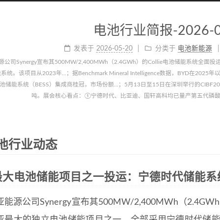
电池行业简报-2026-0
发表于
2026-05-20
分类于
电池新能源
公司Synergy宣布其500MW/2,400MWh（2.4GWh）的Collie电池储能
统。该项目从2023年...；据Benchmark Mineral Intelligence数据，BYD
储能系统（BESS）集成商桂冠，市场份额...；5月13日至15日在深圳举行的CIBF2
吨。展会核心看点：①宁德时代、比亚迪、国轩高科均已量产第五代磷酸铁锂
电池行业动态
大电池储能项目之一投运：宁德时代储能系统落地
能源公司Synergy宣布其500MW/2,400MWh（2.4G