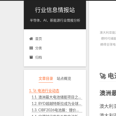
行业信息情报站
半导体、AI、新能源行业情报分析
澳大利亚能源
德时代储能系
首页
摘得全球电池
分类
归档
🚀 
文章目录
站点概览
1.
🚀 电池行业动态
澳洲最
1.1.
澳洲最大电池储能项目之一投运：宁德时代储能系统落地Collie
1.2.
BYD超越特斯拉成为全球最大储能系统集成商
澳大利亚
1.3.
CIBF2026电池展：锂价重返20万，固态电池”下半场”开打