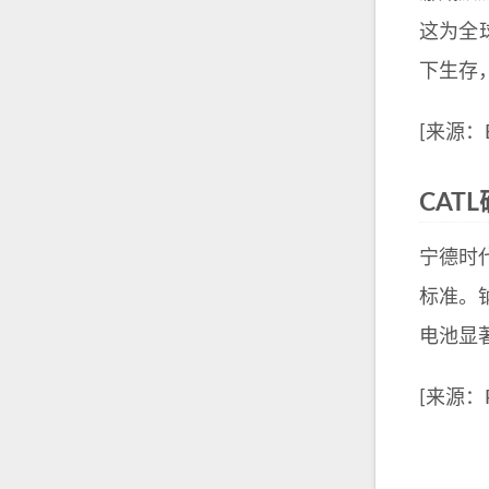
这为全
下生存
[来源：Ba
CAT
宁德时
标准。钠
电池显
[来源：R