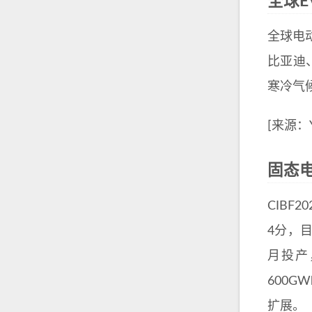
全球E
全球电动
比亚迪
寒冷气
[来源：Ya
固态电
CIB
4分，目
月投产
600
扩展。