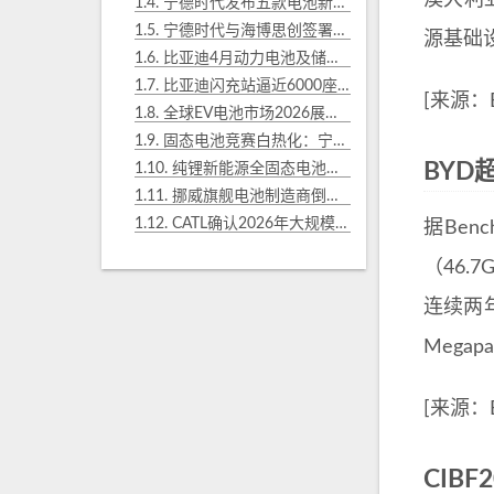
澳大利
1.4.
宁德时代发布五款电池新品：6分钟满电、1500公里续航
1.5.
宁德时代与海博思创签署3年60GWh钠离子电池战略合作协议
源基础
1.6.
比亚迪4月动力电池及储能电池装机总量约20.977GWh
1.7.
比亚迪闪充站逼近6000座覆盖312城，第二代刀片电池快速落地
[来源：En
1.8.
全球EV电池市场2026展望：市场规模将从986亿增至1570亿美元
1.9.
固态电池竞赛白热化：宁德时代/比亚迪锁定2027年量产
BY
1.10.
纯锂新能源全固态电池产线500MWh达产，量产线开切
1.11.
挪威旗舰电池制造商倒闭，揭示行业冷酷现实
1.12.
CATL确认2026年大规模钠离子电池部署，钠新电池即将上车
据Ben
（46.
连续两年
Mega
[来源：El
CIB