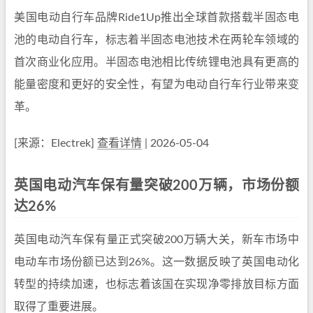
美国电动自行车品牌Ride1Up推出全球首款搭载半固态电
池的电动自行车，标志着半固态电池技术在两轮车领域的
首次商业化应用。半固态电池相比传统锂电池具有更高的
能量密度和更好的安全性，有望为电动自行车行业带来变
革。
[来源：Electrek]
查看详情
| 2026-05-04
英国电动汽车保有量突破200万辆，市场份额
达26%
英国电动汽车保有量正式突破200万辆大关，新车市场中
电动车市场份额已达到26%。这一数据反映了英国电动化
转型的持续加速，也标志着该国在实现净零排放目标方面
取得了重要进展。