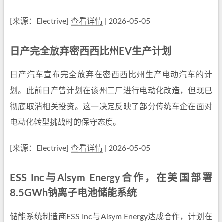
[来源：Electrive]
查看详情
| 2026-05-05
日产完全放弃密西西比州EV生产计划
日产汽车宣布完全放弃在密西西比州生产电动汽车的计
划。此前日产曾计划在该州工厂进行电动化改造，但现已
彻底取消相关投资。这一决定反映了部分传统车企在面对
电动化转型挑战时的保守态度。
[来源：Electrive]
查看详情
| 2026-05-05
ESS Inc与Alsym Energy合作，在美国部署
8.5GWh钠离子电池储能系统
储能系统制造商ESS Inc与Alsym Energy达成合作，计划在