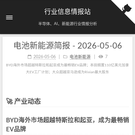
行业信息情报站
半导体、AI、新能源行业情报分析
电池新能源简报 - 2026-05-06
2026-05-06
电池新能源
7
BYD海外市场超越特斯拉和起亚成为最畅销EV品牌；本田搁置110亿美元加拿
大EV工厂计划；大众超越亚马逊成为Rivian最大股东
🚀 产业动态
BYD海外市场超越特斯拉和起亚，成为最畅销
EV品牌