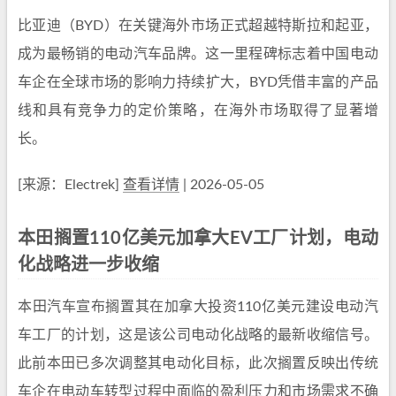
比亚迪（BYD）在关键海外市场正式超越特斯拉和起亚，
成为最畅销的电动汽车品牌。这一里程碑标志着中国电动
车企在全球市场的影响力持续扩大，BYD凭借丰富的产品
线和具有竞争力的定价策略，在海外市场取得了显著增
长。
[来源：Electrek]
查看详情
| 2026-05-05
本田搁置110亿美元加拿大EV工厂计划，电动
化战略进一步收缩
本田汽车宣布搁置其在加拿大投资110亿美元建设电动汽
车工厂的计划，这是该公司电动化战略的最新收缩信号。
此前本田已多次调整其电动化目标，此次搁置反映出传统
车企在电动车转型过程中面临的盈利压力和市场需求不确